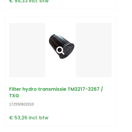
€ 94,33 incl. btw
Filter hydro transmissie TM3217-3267 /
TXG
172550922010
€ 53,26 incl. btw