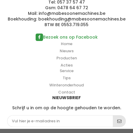
Tel:
057 37 57 47
Gsm:
0478 64 67 72
Mail:
i
n
fo@m
ab
e
s
oo
nem
achi
n
e
s.be
Boekhouding:
boek
h
ou
d
ing@
m
abe
s
oo
n
e
ma
chines
.
b
e
BTW BE 0553.719.055
Bezoek ons op Facebook
Home
Nieuws
Producten
Acties
Service
Tips
Winteronderhoud
Contact
NIEUWSBRIEF
Schrijf u in om op de hoogte gehouden te worden.