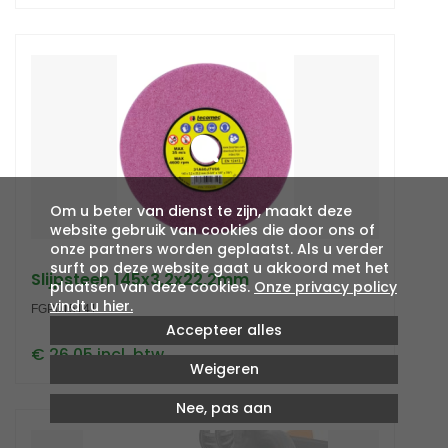
Om u beter van dienst te zijn, maakt deze
website gebruik van cookies die door ons of
onze partners worden geplaatst. Als u verder
surft op deze website gaat u akkoord met het
Slijpsteen 145x3,2x22,2mm
plaatsen van deze cookies.
Onze privacy policy
vindt u hier.
FGP015141
Accepteer alles
€ 26,05 incl. btw
Weigeren
Nee, pas aan