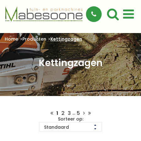
Home
Producten
Kettingzagen
Kettingzagen
1
2
3
5
...
Sorteer op: