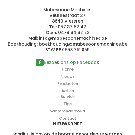
Mabesoone Machines
Veurnestraat 27
8640 Vleteren
Tel:
057 37 57 47
Gsm:
0478 64 67 72
Mail:
i
n
fo@ma
besoone
ma
ch
ines.
b
e
Boekhouding:
bo
ekhoud
ing@mabe
s
o
o
nemach
i
ne
s
.
be
BTW BE 0553.719.055
Bezoek ons op Facebook
Home
Nieuws
Producten
Acties
Service
Tips
Winteronderhoud
Contact
NIEUWSBRIEF
Schrijf u in om op de hoogte gehouden te worden.