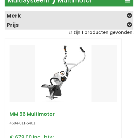
MultiSysteem ❱ Multimotor
Merk
Prijs
Er zijn
1
producten gevonden.
MM 56 Multimotor
4604-011-5401
€ 679,00 incl. btw