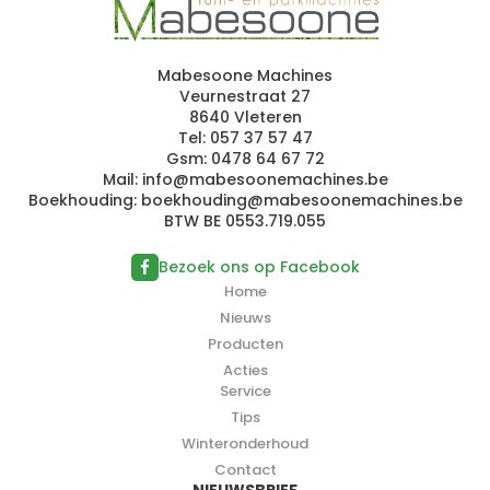
Mabesoone Machines
Veurnestraat 27
8640 Vleteren
Tel:
057 37 57 47
Gsm:
0478 64 67 72
Mail:
in
fo@m
a
be
so
o
n
e
mac
hin
es.b
e
Boekhouding:
bo
e
k
hou
di
ng@
mab
es
o
onemac
hin
e
s.
b
e
BTW BE 0553.719.055
Bezoek ons op Facebook
Home
Nieuws
Producten
Acties
Service
Tips
Winteronderhoud
Contact