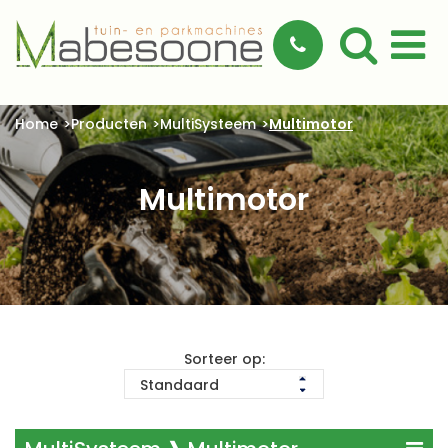
Home
Producten
MultiSysteem
Multimotor
Multimotor
Sorteer op: