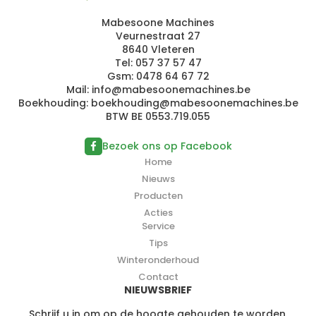
Mabesoone Machines
Veurnestraat 27
8640 Vleteren
Tel:
057 37 57 47
Gsm:
0478 64 67 72
Mail:
info@
m
a
be
so
one
mach
i
nes
.be
Boekhouding:
b
oek
houdin
g@
mabeso
on
ema
chine
s.b
e
BTW BE 0553.719.055
Bezoek ons op Facebook
Home
Nieuws
Producten
Acties
Service
Tips
Winteronderhoud
Contact
NIEUWSBRIEF
Schrijf u in om op de hoogte gehouden te worden.