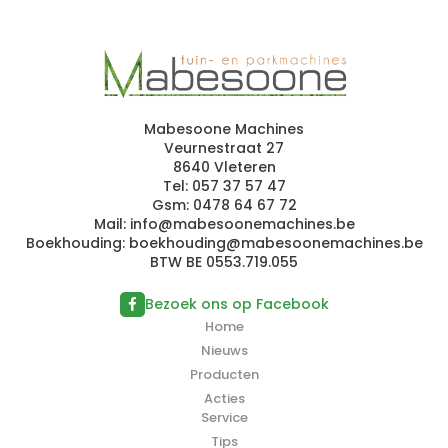
Mabesoone Machines
Veurnestraat 27
8640 Vleteren
Tel:
057 37 57 47
Gsm:
0478 64 67 72
Mail:
i
n
fo@m
abes
o
onemac
hines
.be
Boekhouding:
boek
ho
ud
in
g@
mab
es
o
o
nem
a
c
h
i
n
es.be
BTW BE 0553.719.055
Bezoek ons op Facebook
Home
Nieuws
Producten
Acties
Service
Tips