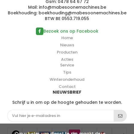
Gsm:
0478 64 67 72
Mail:
info@
ma
bes
oonemac
hin
es.b
e
Boekhouding:
b
o
e
k
houd
ing@mab
e
soon
em
ac
hi
ne
s.
be
BTW BE 0553.719.055
Bezoek ons op Facebook
Home
Nieuws
Producten
Acties
Service
Tips
Winteronderhoud
Contact
NIEUWSBRIEF
Schrijf u in om op de hoogte gehouden te worden.
Om u beter van dienst te zijn, maakt deze