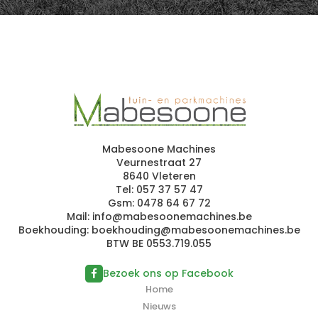
Mabesoone Machines
Veurnestraat 27
8640 Vleteren
Tel:
057 37 57 47
Gsm:
0478 64 67 72
Mail:
in
fo@mabes
o
on
em
a
c
hi
n
e
s.be
Boekhouding:
boe
k
h
o
ud
in
g@ma
b
es
oo
n
em
a
chi
nes
.b
e
BTW BE 0553.719.055
Bezoek ons op Facebook
Home
Nieuws