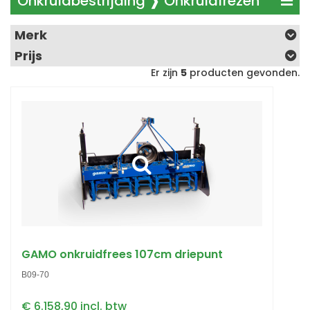
Onkruidbestrijding ❱ Onkruidfrezen
Merk
Prijs
Er zijn
5
producten gevonden.
GAMO onkruidfrees 107cm driepunt
B09-70
€ 6.158,90 incl. btw