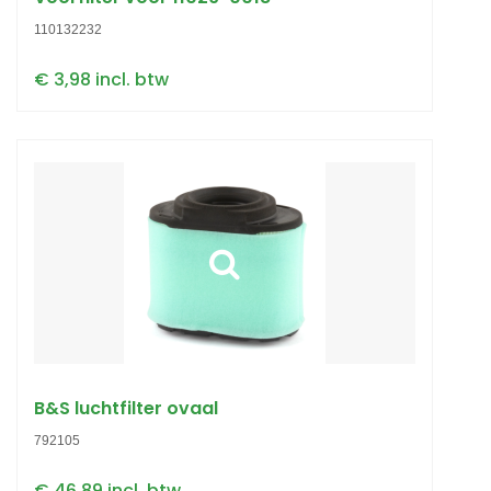
110132232
€ 3,98 incl. btw
B&S luchtfilter ovaal
792105
€ 46,89 incl. btw