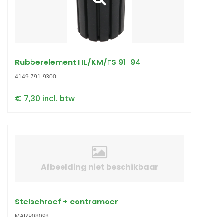
Rubberelement HL/KM/FS 91-94
4149-791-9300
€ 7,30 incl. btw
Afbeelding niet beschikbaar
Stelschroef + contramoer
MARP08098