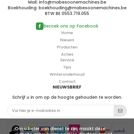
Mail:
i
n
fo@
m
a
b
esoone
m
ac
h
in
e
s
.be
Boekhouding:
b
oe
kh
oudi
ng@
mab
e
s
o
o
ne
machine
s.b
e
BTW BE 0553.719.055
Bezoek ons op Facebook
Home
Nieuws
Producten
Acties
Service
Tips
Winteronderhoud
Contact
NIEUWSBRIEF
Schrijf u in om op de hoogte gehouden te worden.
Om u beter van dienst te zijn, maakt deze